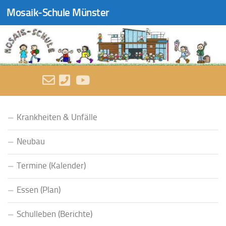
Mosaik-Schule Münster
Zum Inhalt springen
FOLGEN:
Krankheiten & Unfälle
Neubau
Termine (Kalender)
Essen (Plan)
Schulleben (Berichte)