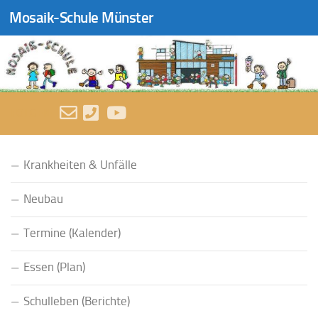
Mosaik-Schule Münster
Zum Inhalt springen
FOLGEN:
Krankheiten & Unfälle
Neubau
Termine (Kalender)
Essen (Plan)
Schulleben (Berichte)