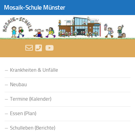
Mosaik-Schule Münster
Zum Inhalt springen
FOLGEN:
Krankheiten & Unfälle
Neubau
Termine (Kalender)
Essen (Plan)
Schulleben (Berichte)