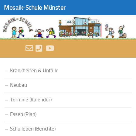
Mosaik-Schule Münster
Zum Inhalt springen
FOLGEN:
Krankheiten & Unfälle
Neubau
Termine (Kalender)
Essen (Plan)
Schulleben (Berichte)