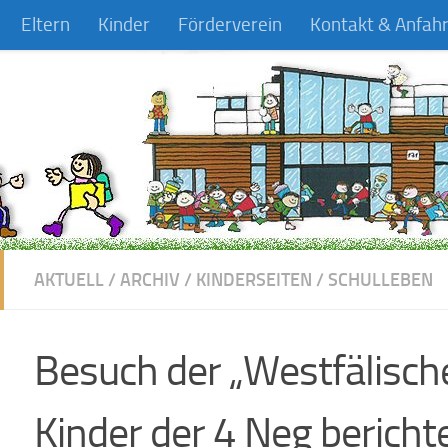
Eltern
Kinder
Förderverein
Kontakt & Anfahr
AKTUELL
/
ARCHIV
/
KINDERSEITEN
/
SCHULLEBEN
Besuch der „Westfälisch
Kinder der 4 Neg bericht