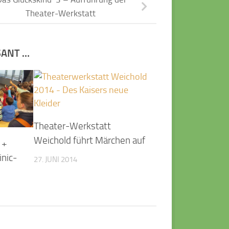
Theater-Werkstatt
SANT …
Theater-Werkstatt
Weichold führt Märchen auf
 +
inic-
27. JUNI 2014