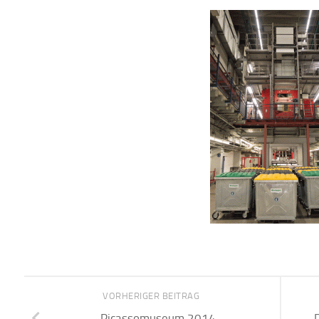
VORHERIGER BEITRAG
Picassomuseum 2014
‚