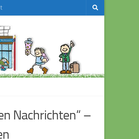
t
en Nachrichten“ –
en