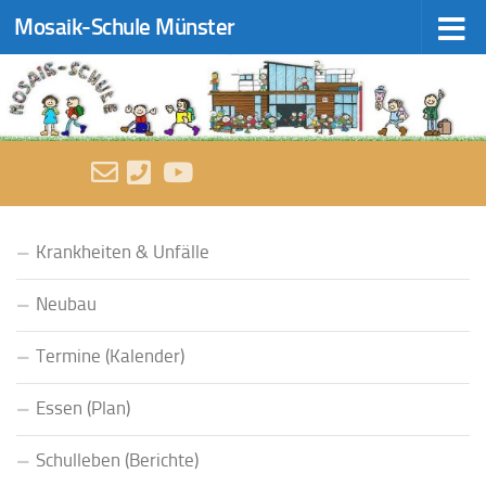
Mosaik-Schule Münster
Zum Inhalt springen
FOLGEN:
Krankheiten & Unfälle
Neubau
Termine (Kalender)
Essen (Plan)
Schulleben (Berichte)