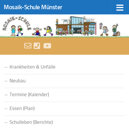
Mosaik-Schule Münster
Zum Inhalt springen
FOLGEN:
Krankheiten & Unfälle
Neubau
Termine (Kalender)
Essen (Plan)
Schulleben (Berichte)