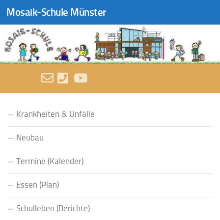
Mosaik-Schule Münster
Zum Inhalt springen
FOLGEN:
Krankheiten & Unfälle
Neubau
Termine (Kalender)
Essen (Plan)
Schulleben (Berichte)