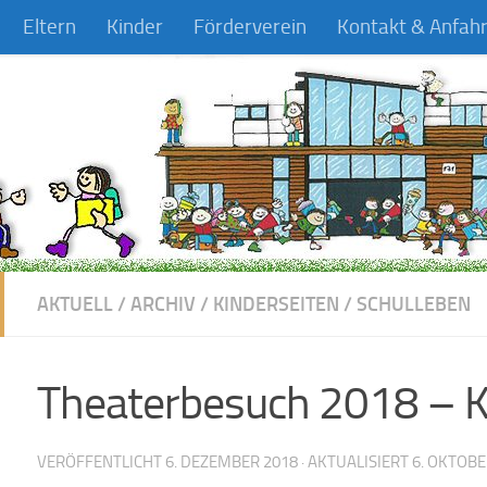
Eltern
Kinder
Förderverein
Kontakt & Anfahr
AKTUELL
/
ARCHIV
/
KINDERSEITEN
/
SCHULLEBEN
Theaterbesuch 2018 – K
VERÖFFENTLICHT
6. DEZEMBER 2018
· AKTUALISIERT
6. OKTOBE