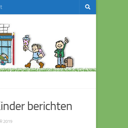
t
inder berichten
R 2019