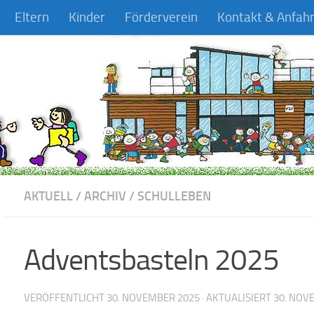
Eltern
Kinder
Förderverein
Kontakt & Anfahr
AKTUELL
/
ARCHIV
/
SCHULLEBEN
Adventsbasteln 2025
VERÖFFENTLICHT
30. NOVEMBER 2025
· AKTUALISIERT
30. NOV