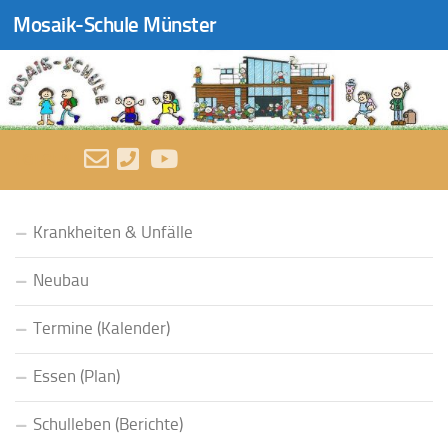
Mosaik-Schule Münster
Zum Inhalt springen
FOLGEN:
Krankheiten & Unfälle
Neubau
Termine (Kalender)
Essen (Plan)
Schulleben (Berichte)