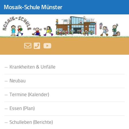
Mosaik-Schule Münster
Zum Inhalt springen
FOLGEN:
Krankheiten & Unfälle
Neubau
Termine (Kalender)
Essen (Plan)
Schulleben (Berichte)