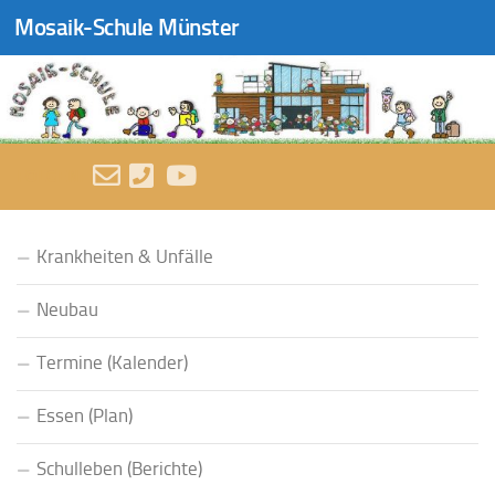
Mosaik-Schule Münster
Zum Inhalt springen
FOLGEN:
Krankheiten & Unfälle
Neubau
Termine (Kalender)
Essen (Plan)
Schulleben (Berichte)