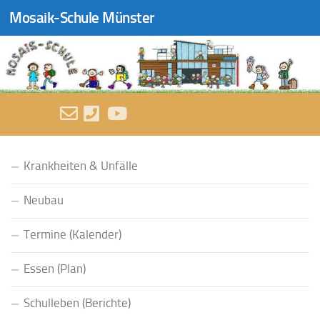
Mosaik-Schule Münster
Zum Inhalt springen
FOLGEN:
Krankheiten & Unfälle
Neubau
Termine (Kalender)
Essen (Plan)
Schulleben (Berichte)