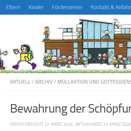
Eltern
Kinder
Förderverein
Kontakt & Anfahr
AKTUELL
/
ARCHIV
/
MÜLLAKTION UND GOTTESDIEN
Bewahrung der Schöpfu
VERÖFFENTLICHT
22. MÄRZ 2026
· AKTUALISIERT
22. MÄRZ 202