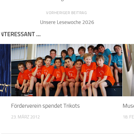
VORHERIGER BEITRAG
Unsere Lesewoche 2026
 INTERESSANT …
Förderverein spendet Trikots
Mus
23. MÄRZ 2012
18. F