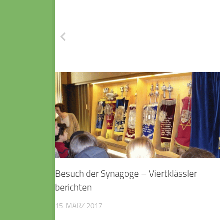
FÜR DICH VIELLEICHT EBENFALLS
Besuch der Synagoge – Viertklässler
berichten
15. MÄRZ 2017