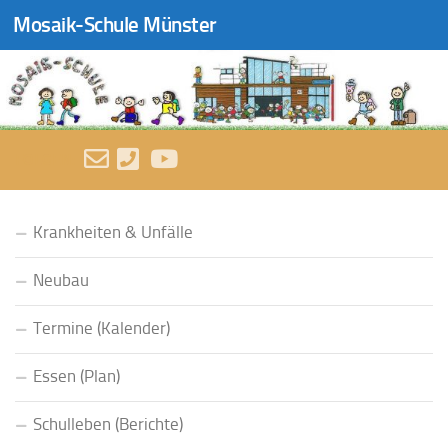
Mosaik-Schule Münster
Zum Inhalt springen
FOLGEN:
Krankheiten & Unfälle
Neubau
Termine (Kalender)
Essen (Plan)
Schulleben (Berichte)