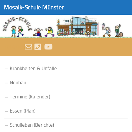
Mosaik-Schule Münster
Zum Inhalt springen
FOLGEN:
Krankheiten & Unfälle
Neubau
Termine (Kalender)
Essen (Plan)
Schulleben (Berichte)