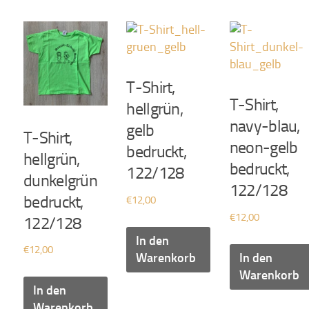
T-Shirt,
T-Shirt,
hellgrün,
navy-blau,
gelb
T-Shirt,
neon-gelb
bedruckt,
hellgrün,
bedruckt,
122/128
dunkelgrün
122/128
bedruckt,
€
12,00
€
12,00
122/128
In den
€
12,00
Warenkorb
In den
Warenkorb
In den
Warenkorb