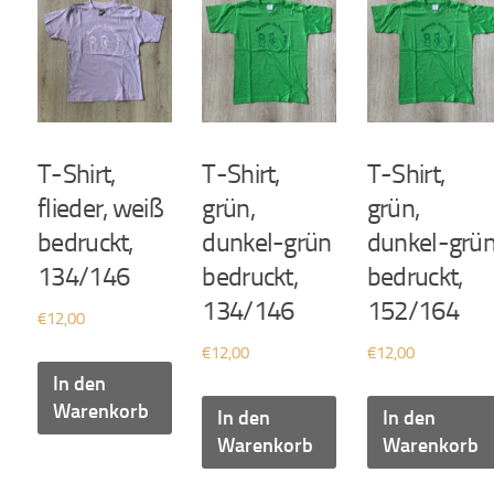
T-Shirt,
T-Shirt,
T-Shirt,
flieder, weiß
grün,
grün,
bedruckt,
dunkel-grün
dunkel-grü
134/146
bedruckt,
bedruckt,
134/146
152/164
€
12,00
€
12,00
€
12,00
In den
Warenkorb
In den
In den
Warenkorb
Warenkorb