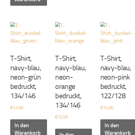
T-Shirt,
T-Shirt,
T-Shirt,
navy-blau,
navy-blau,
navy-blau,
neon-grün
neon-
neon-pink
bedruckt,
orange
bedruckt,
134/146
bedruckt,
122/128
134/146
€
12,00
€
12,00
€
12,00
In den
In den
Warenkorb
Warenkorb
In den