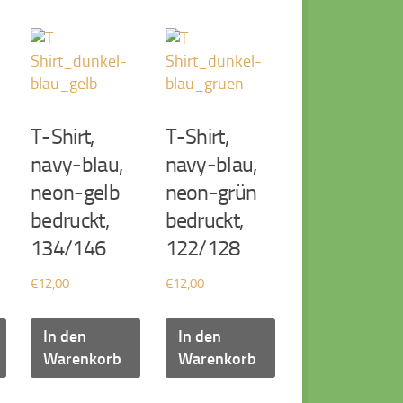
T-Shirt,
T-Shirt,
navy-blau,
navy-blau,
neon-gelb
neon-grün
bedruckt,
bedruckt,
134/146
122/128
€
12,00
€
12,00
In den
In den
Warenkorb
Warenkorb