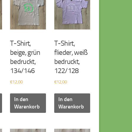
T-Shirt,
T-Shirt,
beige, grün
flieder, weiß
bedruckt,
bedruckt,
134/146
122/128
€
12,00
€
12,00
In den
In den
Warenkorb
Warenkorb