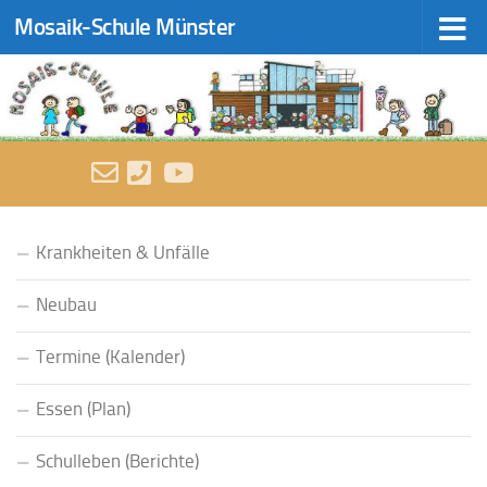
Mosaik-Schule Münster
Zum Inhalt springen
FOLGEN:
Krankheiten & Unfälle
Neubau
Termine (Kalender)
Essen (Plan)
Schulleben (Berichte)