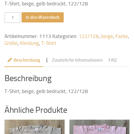
T-Shirt, beige, gelb bedruckt, 122/128
T-
In den Warenkorb
Shirt,
beige,
gelb
Artikelnummer:
1113
Kategorien:
122/128
,
beige
,
Farbe
,
bedruckt,
Größe
,
Kleidung
,
T-Shirt
122/128
Menge
Beschreibung
Zusätzliche Informationen
FAQ
Beschreibung
T-Shirt, beige, gelb bedruckt, 122/128
Ähnliche Produkte