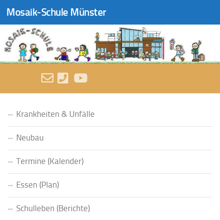
Mosaik-Schule Münster
Zum Inhalt springen
FOLGEN:
Krankheiten & Unfälle
Neubau
Termine (Kalender)
Essen (Plan)
Schulleben (Berichte)