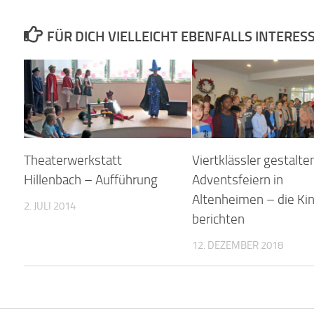
FÜR DICH VIELLEICHT EBENFALLS INTERES
Theaterwerkstatt
Viertklässler gestalte
Hillenbach – Aufführung
Adventsfeiern in
Altenheimen – die Ki
2. JULI 2014
berichten
12. DEZEMBER 2018