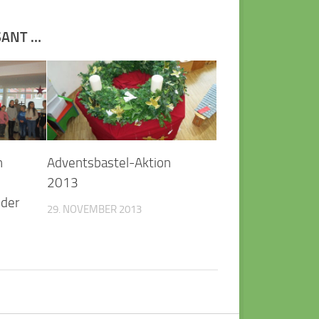
SANT …
n
Adventsbastel-Aktion
2013
nder
29. NOVEMBER 2013