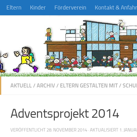
Eltern
Kinder
Förderverein
Kontakt & Anfahr
AKTUELL
/
ARCHIV
/
ELTERN GESTALTEN MIT
/
SCHU
Adventsprojekt 2014
VERÖFFENTLICHT
28. NOVEMBER 2014
· AKTUALISIERT
1. JANUA