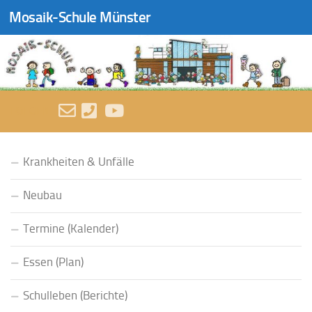
Mosaik-Schule Münster
Zum Inhalt springen
FOLGEN:
Krankheiten & Unfälle
Neubau
Termine (Kalender)
Essen (Plan)
Schulleben (Berichte)