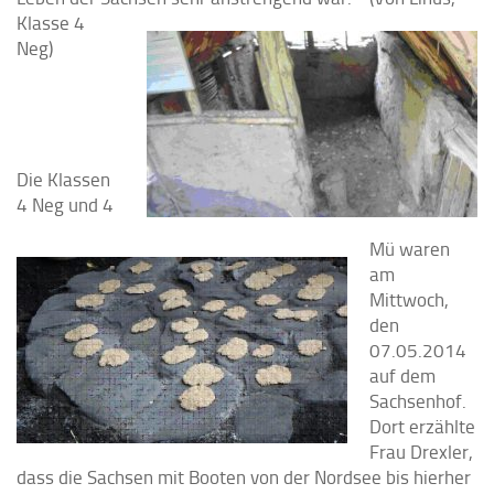
Klasse 4
Neg)
Die Klassen
4 Neg und 4
Mü waren
am
Mittwoch,
den
07.05.2014
auf dem
Sachsenhof.
Dort erzählte
Frau Drexler,
dass die Sachsen mit Booten von der Nordsee bis hierher