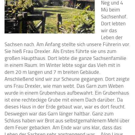
Neg und 4
Mü beim
Sachsenhof.
Dort lebten
wir das
Leben der
Sachsen nach. Am Anfang stellte sich unsere Führerin vor.
Sie hieß Frau Drexler. Als Erstes führte sie uns zum
großen Haupthaus. Dort lebte die ganze Sachsenfamilie
in einem Raum. Im Winter lebte sogar das Vieh mit in
dem 20 m langen und 7 m breiten Gebäude.
Anschließend sind wir zur Scheune gegangen. Dort zeigte
uns Frau Drexler, wie man webt. Das Garn zum Weben
wurde in einem Grubenhaus aufbewahrt. Ein Grubenhaus
ist eine rechteckige Grube mit einem Dach darüber. Da
dieses Haus in der Erde gebaut war, war es dort feucht.
Deswegen war das Garn länger haltbar. Ganz zum
Schluss haben wir Brot aus selbstgemahlenem Mehl über
dem Feuer gebacken. Am Ende war uns klar, dass das
Leben der Sachsen sehr
anstrengend war. (Von Linus,