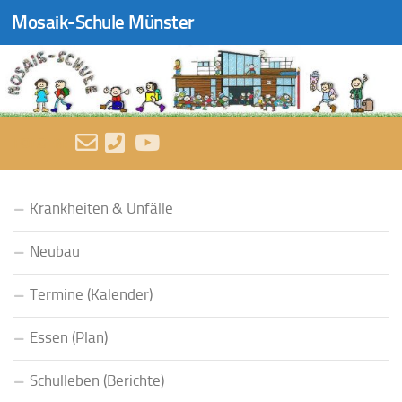
Mosaik-Schule Münster
Zum Inhalt springen
FOLGEN:
Krankheiten & Unfälle
Neubau
Termine (Kalender)
Essen (Plan)
Schulleben (Berichte)